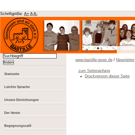
Schriftgröße:
A+
A
A-
www.bastille-gsws.de
/
Newsletter
zum Seitenanfang
Startseite
Druckversion dieser Seite
Leichte Sprache
Unsere Einrichtungen
Der Verein
Begegnungscafé