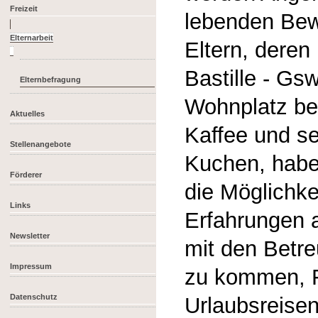
Freizeit
lebenden Bew
Eltern, deren 
Bastille - Gsw
Elternbefragung
Wohnplatz be
Aktuelles
Kaffee und s
Stellenangebote
Kuchen, habe
Förderer
die Möglichke
Links
Erfahrungen 
Newsletter
mit den Betr
Impressum
zu kommen, F
Datenschutz
Urlaubsreise