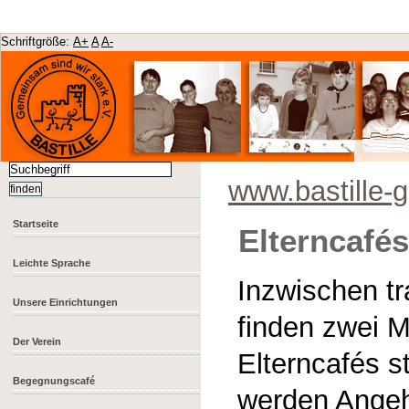
Schriftgröße:
A+
A
A-
www.bastille-
Startseite
Elterncafé
Leichte Sprache
Inzwischen tr
Unsere Einrichtungen
finden zwei M
Der Verein
Elterncafés s
Begegnungscafé
werden Angeh