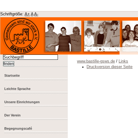
Schriftgröße:
A+
A
A-
www.bastille-gsws.de
/
Links
Druckversion dieser Seite
Startseite
Leichte Sprache
Unsere Einrichtungen
Der Verein
Begegnungscafé