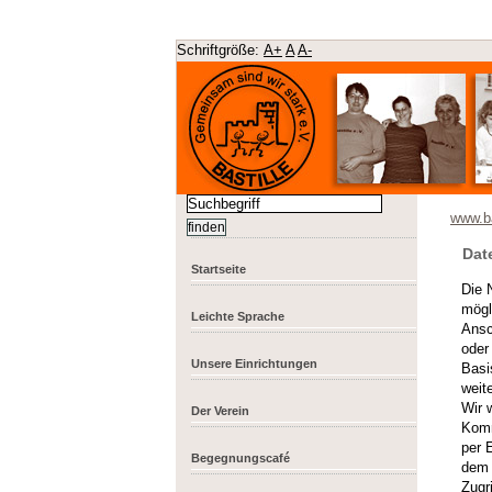
Schriftgröße:
A+
A
A-
www.ba
Dat
Startseite
Die 
mögl
Leichte Sprache
Ansc
oder
Unsere Einrichtungen
Basi
weit
Wir 
Der Verein
Komm
per 
Begegnungscafé
dem
Zugri