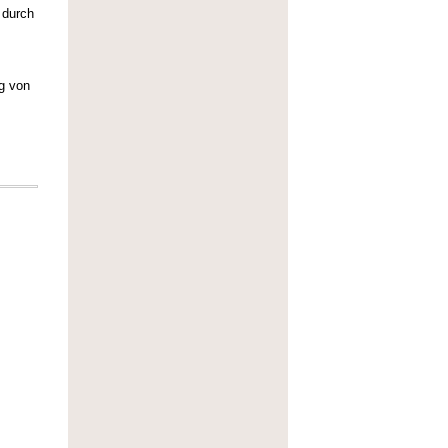
 durch
ng von