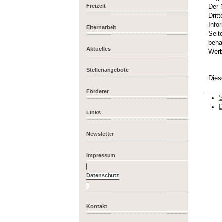
Freizeit
Der 
Drit
Info
Elternarbeit
Seit
beha
Aktuelles
Werb
Stellenangebote
Dies
Förderer
S
D
Links
Newsletter
Impressum
Kontakt