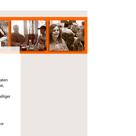
Daten
me,
lliger
vor