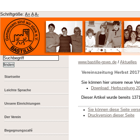
Schriftgröße:
A+
A
A-
www.bastille-gsws.de
/
Aktuelles
Vereinszeitung Herbst 2017
Startseite
Sie können hier unsere neue Ver
Download: Herbszeitung 2
Leichte Sprache
Dieser Artikel wurde bereits 13
Unsere Einrichtungen
Sie können diese Seite ver
Druckversion dieser Seite
Der Verein
Begegnungscafé