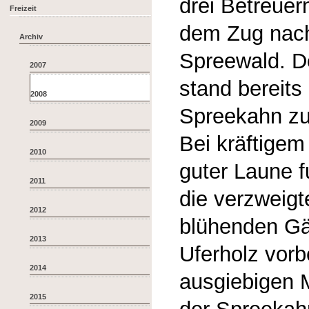
drei Betreuer
Freizeit
dem Zug nach
Archiv
Spreewald. 
2007
stand bereits 
2008
Spreekahn zur
2009
Bei kräftige
2010
guter Laune f
2011
die verzweig
2012
blühenden Gä
2013
Uferholz vorb
2014
ausgiebigen M
2015