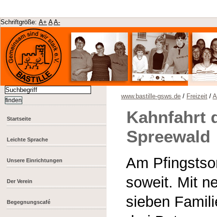
Schriftgröße:
A+
A
A-
www.bastille-gsws.de
/
Freizeit
/
A
Kahnfahrt 
Startseite
Spreewald
Leichte Sprache
Am Pfingstso
Unsere Einrichtungen
soweit. Mit 
Der Verein
sieben Famil
Begegnungscafé