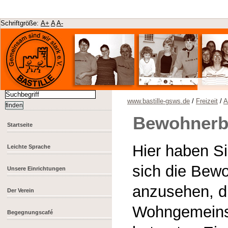
Schriftgröße:
A+
A
A-
www.bastille-gsws.de
/
Freizeit
/
A
Bewohnerb
Startseite
Hier haben Si
Leichte Sprache
sich die Bew
Unsere Einrichtungen
anzusehen, di
Der Verein
Wohngemeins
Begegnungscafé