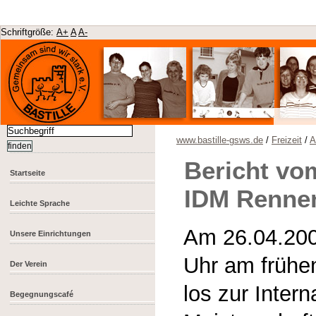
Schriftgröße:
A+
A
A-
www.bastille-gsws.de
/
Freizeit
/
A
Bericht vo
Startseite
IDM Rennen
Leichte Sprache
Am 26.04.200
Unsere Einrichtungen
Uhr am früh
Der Verein
los zur Inter
Begegnungscafé