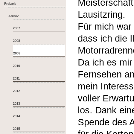
Meisterschaf
Freizeit
Lausitzring.
Archiv
Für mich war 
2007
dass ich die 
2008
Motorradrenn
2009
Da ich es mir 
2010
Fernsehen an
2011
mein Interess
2012
voller Erwart
2013
los. Dank ein
2014
Spende des A
2015