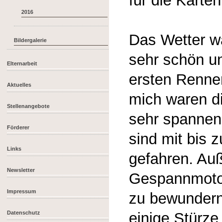
für die Karte
2016
Das Wetter w
Bildergalerie
sehr schön u
Elternarbeit
ersten Renne
Aktuelles
mich waren d
Stellenangebote
sehr spannend
Förderer
sind mit bis 
Links
gefahren. Au
Newsletter
Gespannmotor
Impressum
zu bewundern
Datenschutz
einige Stürze