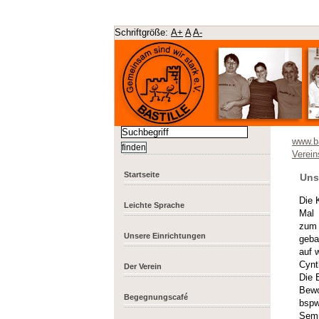
Schriftgröße:
A+
A
A-
www.ba
Verein
Startseite
Uns
Die 
Leichte Sprache
Mal
zum 
Unsere Einrichtungen
geba
auf 
Cynt
Der Verein
Die 
Bewo
Begegnungscafé
bspw
Semm