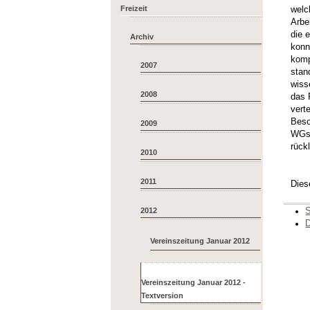
Freizeit
welc
Arbe
die 
Archiv
konn
komp
2007
stan
wiss
2008
das 
vert
Beso
2009
WGs 
rück
2010
2011
Dies
S
2012
D
Vereinszeitung Januar 2012
Vereinszeitung Januar 2012 -
Textversion