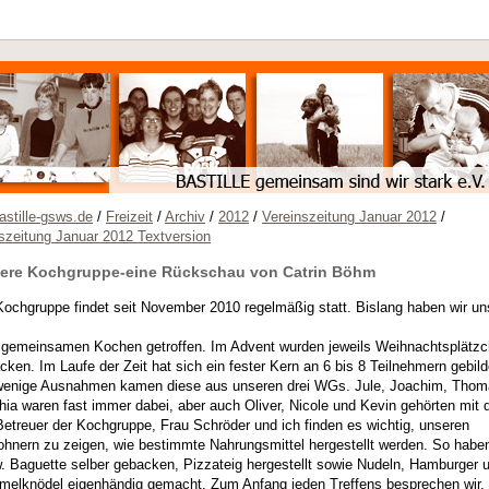
stille-gsws.de
/
Freizeit
/
Archiv
/
2012
/
Vereinszeitung Januar 2012
/
szeitung Januar 2012 Textversion
ere Kochgruppe-eine Rückschau von Catrin Böhm
Kochgruppe findet seit November 2010 regelmäßig statt. Bislang haben wir un
gemeinsamen Kochen getroffen. Im Advent wurden jeweils Weihnachtsplätz
cken. Im Laufe der Zeit hat sich ein fester Kern an 6 bis 8 Teilnehmern gebild
wenige Ausnahmen kamen diese aus unseren drei WGs. Jule, Joachim, Thom
hia waren fast immer dabei, aber auch Oliver, Nicole und Kevin gehörten mit 
Betreuer der Kochgruppe, Frau Schröder und ich finden es wichtig, unseren
hnern zu zeigen, wie bestimmte Nahrungsmittel hergestellt werden. So haben
. Baguette selber gebacken, Pizzateig hergestellt sowie Nudeln, Hamburger 
elknödel eigenhändig gemacht. Zum Anfang jeden Treffens besprechen wir,