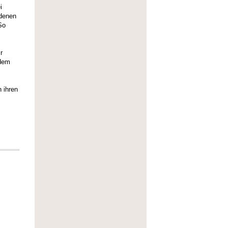
i
 denen
So
r
 dem
 ihren