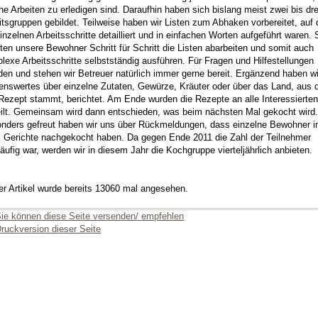
he Arbeiten zu erledigen sind. Daraufhin haben sich bislang meist zwei bis dre
itsgruppen gebildet. Teilweise haben wir Listen zum Abhaken vorbereitet, auf
einzelnen Arbeitsschritte detailliert und in einfachen Worten aufgeführt waren. 
ten unsere Bewohner Schritt für Schritt die Listen abarbeiten und somit auch
lexe Arbeitsschritte selbstständig ausführen. Für Fragen und Hilfestellungen
den und stehen wir Betreuer natürlich immer gerne bereit. Ergänzend haben wi
enswertes über einzelne Zutaten, Gewürze, Kräuter oder über das Land, aus
Rezept stammt, berichtet. Am Ende wurden die Rezepte an alle Interessierten
eilt. Gemeinsam wird dann entschieden, was beim nächsten Mal gekocht wird.
nders gefreut haben wir uns über Rückmeldungen, dass einzelne Bewohner in
Gerichte nachgekocht haben. Da gegen Ende 2011 die Zahl der Teilnehmer
läufig war, werden wir in diesem Jahr die Kochgruppe vierteljährlich anbieten.
er Artikel wurde bereits 13060 mal angesehen.
ie können diese Seite versenden/ empfehlen
ruckversion dieser Seite