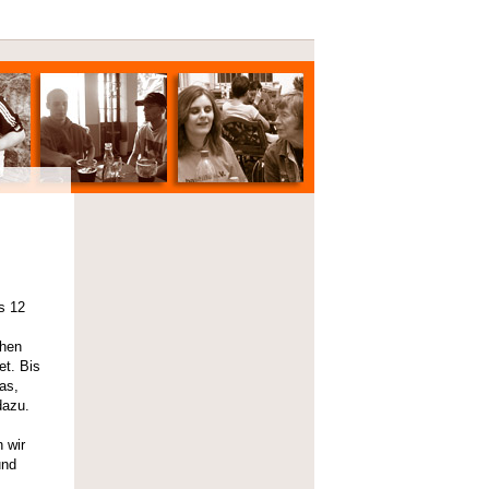
s 12
chen
et. Bis
as,
dazu.
 wir
und