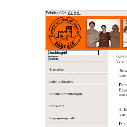
Schriftgröße:
A+
A
A-
www.ba
Verei
Startseite
Bew
von
Leichte Sprache
Dies
Bewo
Unsere Einrichtungen
von 
Der Verein
6. B
von
Begegnungscafé
Dies