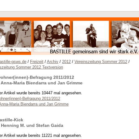
stille-gsws.de
/
Freizeit
/
Archiv
/
2012
/
Vereinszeitung Sommer 2012
/
nszeitung Sommer 2012 Textversion
ohner(innen)-Befragung 2011/2012
 Anna-Maria Biendarra und Jan Grimme
er Artikel wurde bereits 10447 mal angesehen.
hner(innen)-Befragung 2011/2012
Anna-Maria Biendarra und Jan Grimme
astille-Kick
 Henning M. und Stefan Gaida
er Artikel wurde bereits 11221 mal angesehen.