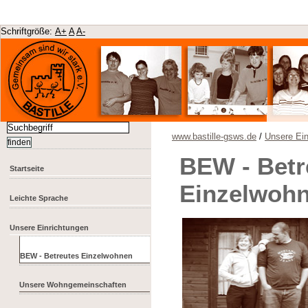
Schriftgröße:
A+
A
A-
www.bastille-gsws.de
/
Unsere Ein
BEW - Betr
Startseite
Einzelwoh
Leichte Sprache
Unsere Einrichtungen
BEW - Betreutes Einzelwohnen
Unsere Wohngemeinschaften