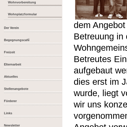
Wohnvorbereitung
Wohnplatzformular
dem Angebot 
Der Verein
Betreuung in
Begegnungscafé
Wohngemeins
Freizeit
Betreutes Ei
Elternarbeit
aufgebaut wer
Aktuelles
dies erst im 
Stellenangebote
wurde, liegt 
Förderer
wir uns konze
vorgenommen 
Links
Newsletter