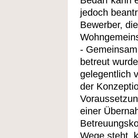
Bedarf kann 
jedoch beant
Bewerber, die
Wohngemeinsc
- Gemeinsam s
betreut wurde
gelegentlich 
der Konzepti
Voraussetzun
einer Überna
Betreuungsko
Wege steht, 