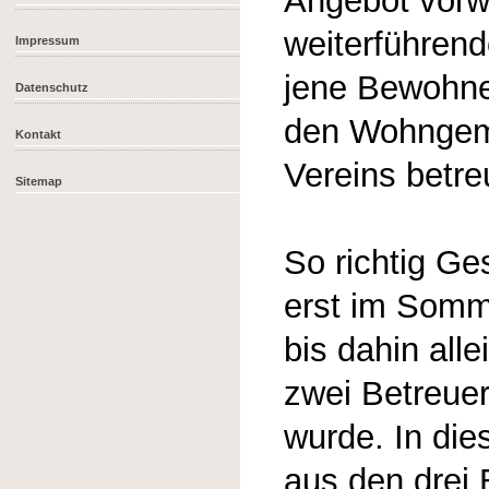
Angebot vorw
weiterführen
Impressum
jene Bewohner
Datenschutz
den Wohngem
Kontakt
Vereins betre
Sitemap
So richtig G
erst im Somm
bis dahin all
zwei Betreuer
wurde. In di
aus den dre