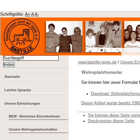
Schriftgröße:
A+
A
A-
www.bastille-gsws.de
/
Unsere Ein
Wohnplatzformular
Startseite
Sie können hier unser Formular 
Leichte Sprache
Download: Wohnplatzformu
Dieser Artikel wurde bereits 53
Unsere Einrichtungen
Sie können diese Seite ver
BEW - Betreutes Einzelwohnen
Druckversion dieser Seite
Unsere Wohngemeinschaften