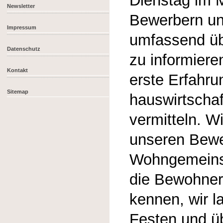
Dienstag im M
Newsletter
Bewerbern un
Impressum
umfassend üb
Datenschutz
zu informier
Kontakt
erste Erfahru
Sitemap
hauswirtschaf
vermitteln. Wi
unseren Bewe
Wohngemeinsc
die Bewohner
kennen, wir l
Festen und ü