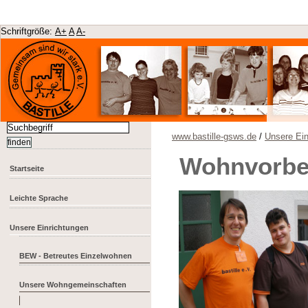
Schriftgröße:
A+
A
A-
www.bastille-gsws.de
/
Unsere Ein
Wohnvorbe
Startseite
Leichte Sprache
Unsere Einrichtungen
BEW - Betreutes Einzelwohnen
Unsere Wohngemeinschaften