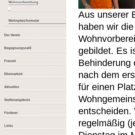
Aus unserer 
Wohnplatzformular
haben wir die
Der Verein
Wohnvorbere
gebildet. Es 
Begegnungscafé
Behinderung o
Freizeit
nach dem ers
Elternarbeit
für einen Plat
Aktuelles
Wohngemeins
Stellenangebote
entscheiden. 
Förderer
regelmäßig (
Links