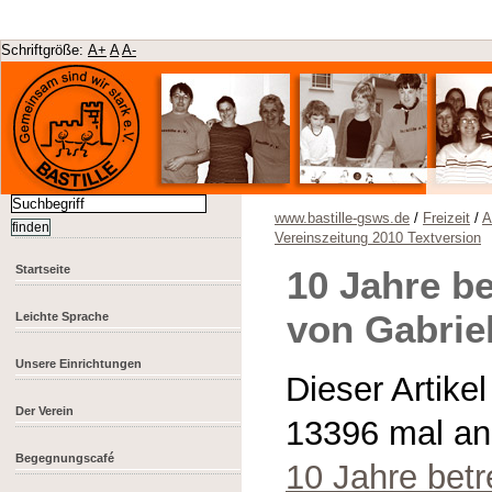
Schriftgröße:
A+
A
A-
www.bastille-gsws.de
/
Freizeit
/
A
Vereinszeitung 2010 Textversion
Startseite
10 Jahre b
von Gabrie
Leichte Sprache
Unsere Einrichtungen
Dieser Artike
Der Verein
13396 mal a
Begegnungscafé
10 Jahre bet