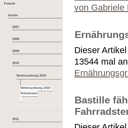
Freizeit
von Gabriele
Archiv
2007
Ernährung
2008
Dieser Artike
2009
13544 mal a
2010
Ernährungsg
Vereinszeitung 2010
Vereinszeitung 2010 -
Bastille fäh
Fahrradste
2011
Dieser Artike