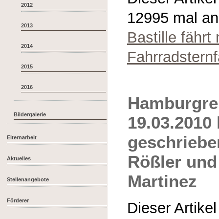
2012
12995 mal a
2013
Bastille fährt
2014
Fahrradsternf
2015
2016
Hamburgre
Bildergalerie
19.03.2010 
geschriebe
Elternarbeit
Rößler und
Aktuelles
Martinez
Stellenangebote
Förderer
Dieser Artike