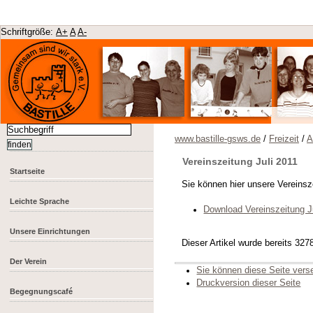
Schriftgröße:
A+
A
A-
www.bastille-gsws.de
/
Freizeit
/
A
Vereinszeitung Juli 2011
Startseite
Sie können hier unsere Vereinsze
Leichte Sprache
Download Vereinszeitung J
Unsere Einrichtungen
Dieser Artikel wurde bereits 32
Der Verein
Sie können diese Seite ver
Druckversion dieser Seite
Begegnungscafé