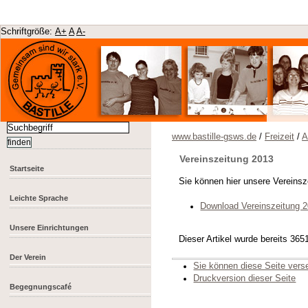
Schriftgröße:
A+
A
A-
www.bastille-gsws.de
/
Freizeit
/
A
Vereinszeitung 2013
Startseite
Sie können hier unsere Vereinsz
Leichte Sprache
Download Vereinszeitung 
Unsere Einrichtungen
Dieser Artikel wurde bereits 36
Der Verein
Sie können diese Seite ver
Druckversion dieser Seite
Begegnungscafé